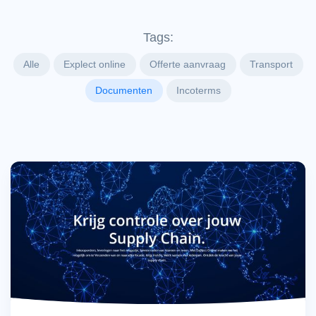
Tags:
Alle
Explect online
Offerte aanvraag
Transport
Documenten
Incoterms