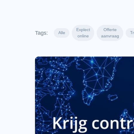
Explect
Offerte
Tags:
Alle
T
online
aanvraag