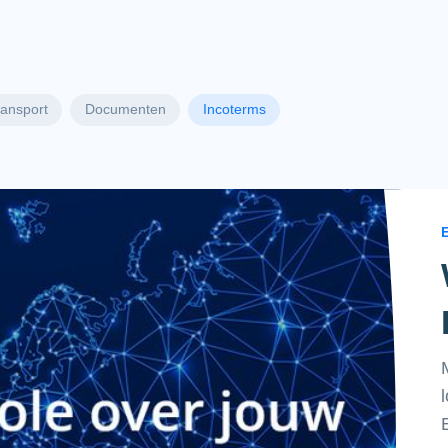
ransport
Documenten
Incoterms