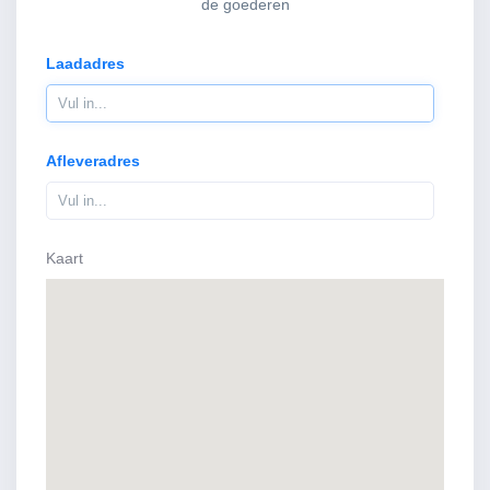
de goederen
Laadadres
Afleveradres
Kaart